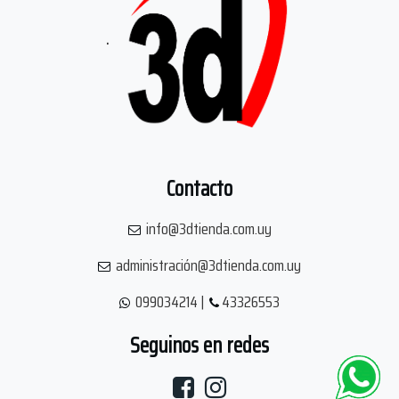
.
Contacto
info@3dtienda.com.uy
administración@3dtienda.com.uy
099034214 |
43326553
Seguinos en redes